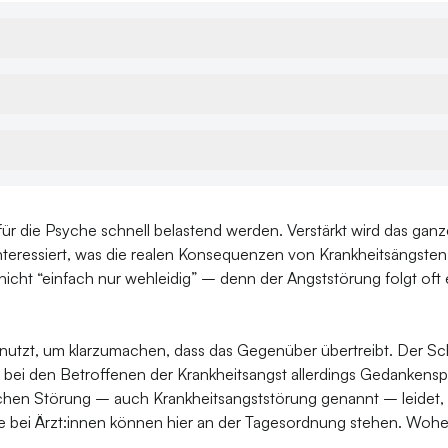
r die Psyche schnell belastend werden. Verstärkt wird das gan
 interessiert, was die realen Konsequenzen von Krankheitsängste
e nicht “einfach nur wehleidig” – denn der Angststörung folgt of
enutzt, um klarzumachen, dass das Gegenüber übertreibt. Der Sch
bei den Betroffenen der Krankheitsangst allerdings Gedankens
hen Störung – auch Krankheitsangststörung genannt – leidet, ka
he bei Ärzt:innen können hier an der Tagesordnung stehen. Woh