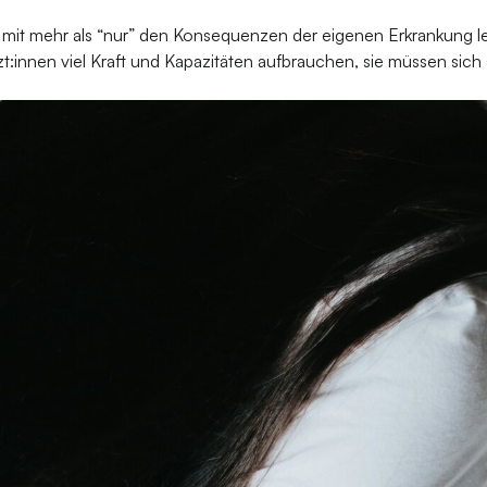
it mehr als “nur” den Konsequenzen der eigenen Erkrankung lebe
t:innen viel Kraft und Kapazitäten aufbrauchen, sie müssen sic