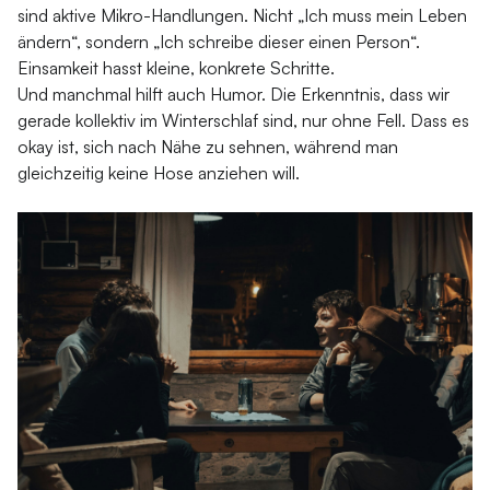
sind aktive Mikro-Handlungen. Nicht „Ich muss mein Leben
ändern“, sondern „Ich schreibe dieser einen Person“.
Einsamkeit hasst kleine, konkrete Schritte.
Und manchmal hilft auch Humor. Die Erkenntnis, dass wir
gerade kollektiv im Winterschlaf sind, nur ohne Fell. Dass es
okay ist, sich nach Nähe zu sehnen, während man
gleichzeitig keine Hose anziehen will.