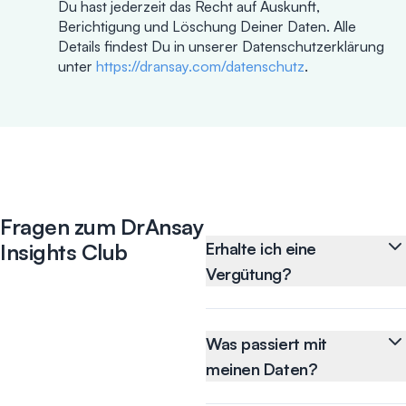
Du hast jederzeit das Recht auf Auskunft,
Berichtigung und Löschung Deiner Daten. Alle
Details findest Du in unserer Datenschutzerklärung
unter
https://dransay.com/datenschutz
.
Fragen zum DrAnsay
Insights Club
Erhalte ich eine
Vergütung?
Für die Anmeldung zum
DrAnsay Insights Club
selbst nicht, aber
Was passiert mit
natürlich erhältst Du
meinen Daten?
eine faire
Wir nutzen Deine Daten
Aufwandsentschädigung