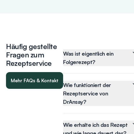
Häufig gestellte
Fragen zum
Was ist eigentlich ein
Rezeptservice
Folgerezept?
Ein Folgerezept ist ein
Rezept für ein
Mehr FAQs & Kontakt
Medikament, das Du
Wie funktioniert der
regelmäßig einnimmst
Rezeptservice von
und schon einmal von
DrAnsay?
Deiner Ärztin oder
Dein Rezept kannst Du in
Deinem Arzt verschrieben
nur 3 Schritten ganz
bekommen hast. Es wurde
einfach verlängern:
Wie erhalte ich das Rezept
Dir also nicht zum ersten
und wie lange dauert das?