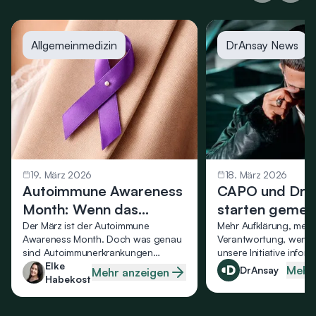
Allgemeinmedizin
DrAnsay News
19. März 2026
18. März 2026
Autoimmune Awareness
CAPO und DrA
Month: Wenn das
starten geme
Immunsystem zum
Aufklärungsinit
Der März ist der Autoimmune
Mehr Aufklärung, mehr
Awareness Month. Doch was genau
Verantwortung, wenig
Gegner wird
medizinischem
sind Autoimmunerkrankungen
unsere Initiative inform
eigentlich? Wir klären auf!
Elke
Dialog und befähigt z
Mehr
DrAnsay
Mehr anzeigen
Habekost
Entscheidungen.