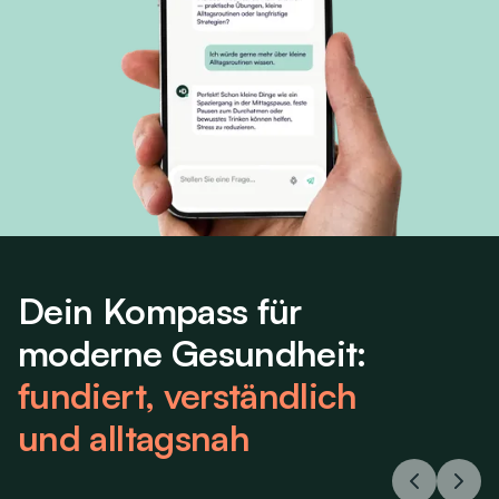
Dein Kompass für
moderne Gesundheit:
fundiert, verständlich
und alltagsnah
Previous ar
Next 