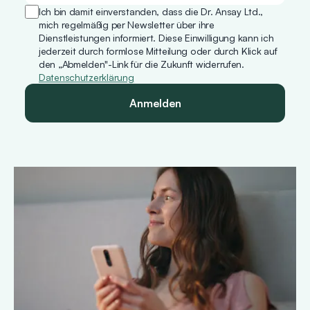
Hier ist eine Übersicht
Ich bin damit einverstanden, dass die Dr. Ansay Ltd.,
über die Versandkosten:
mich regelmäßig per Newsletter über ihre
Dienstleistungen informiert. Diese Einwilligung kann ich
jederzeit durch formlose Mitteilung oder durch Klick auf
Abholung in der
den „Abmelden"-Link für die Zukunft widerrufen.
Wunschapotheke:
Datenschutzerklärung
immer kostenlos
Anmelden
Normaler Versand: ab
3,95 €
Gekühlter Versand: ab
14,95 €